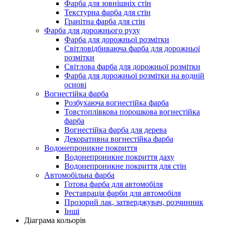
Фарба для зовнішніх стін
Текстурна фарба для стін
Гранітна фарба для стін
Фарба для дорожнього руху
Фарба для дорожньої розмітки
Світловідбиваюча фарба для дорожньої
розмітки
Світлова фарба для дорожньої розмітки
Фарба для дорожньої розмітки на водній
основі
Вогнестійка фарба
Розбухаюча вогнестійка фарба
Товстоплівкова порошкова вогнестійка
фарба
Вогнестійка фарба для дерева
Декоративна вогнестійка фарба
Водонепроникне покриття
Водонепроникне покриття даху
Водонепроникне покриття для стін
Автомобільна фарба
Готова фарба для автомобіля
Реставрація фарби для автомобіля
Прозорий лак, затверджувач, розчинник
Інші
Діаграма кольорів