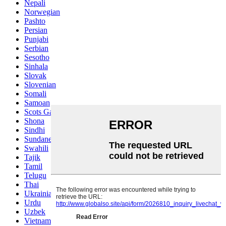
Nepali
Norwegian
Pashto
Persian
Punjabi
Serbian
Sesotho
Sinhala
Slovak
Slovenian
Somali
Samoan
Scots Gaelic
Shona
Sindhi
Sundanese
Swahili
Tajik
Tamil
Telugu
Thai
Ukrainian
Urdu
Uzbek
Vietnamese