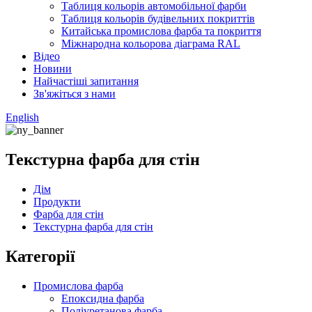
Таблиця кольорів автомобільної фарби
Таблиця кольорів будівельних покриттів
Китайська промислова фарба та покриття
Міжнародна кольорова діаграма RAL
Відео
Новини
Найчастіші запитання
Зв'яжіться з нами
English
Текстурна фарба для стін
Дім
Продукти
Фарба для стін
Текстурна фарба для стін
Категорії
Промислова фарба
Епоксидна фарба
Поліуретанова фарба