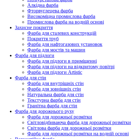
Алкідна фарба
Фторвуглецева фарба
Високоміцна промислова фарба
Промислова фарба на водній основі
Захисне покриття
Фарба для сталевих конструкцій
Покриття труб
Фарба для нафтогазових установок
Фарба для мостів та машин
Фарба для підлоги
Фарба для підлоги в приміщенні
Фарба для підлоги на відкритому повітрі
Фарба для підлоги Artistic
Фарба для стін
Фарба для внутрішніх стін
Фарба для зовнішніх стін
Натуральна фарба для стін
Текстурна фарба для стін
Гранітна фарба для стін
Фарба для дорожнього руху
Фарба для дорожньої розмітки
Світловідбиваюча фарба для дорожньої розмітки
Світлова фарба для дорожньої розмітки
Фарба для дорожньої розмітки на водній основі