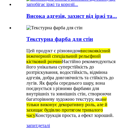
Висока адгезія, захист від іржі та...
Текстурна фарба для стін
Цей продукт є різновидом
високоякісний
інженерний спеціальний рельєфний
кістковий розчин
Настійно рекомендуються
його унікальна суперстійкість до
розтріскування, водостійкість, відмінна
адгезія, добра довговічність та стійкість до
лугів. Як фарба середнього шару, вона
поєднується з різними фарбами для
внутрішніх та зовнішніх стін, створюючи
багаторівневу художню текстуру, яка
не
тільки виконує декоративну роль, але й
захищає будівлю протягом тривалого
часу
Конструкція проста, а ефект хороший.
запит
деталі