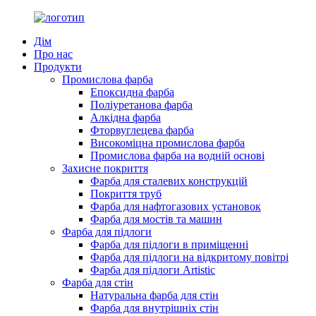
Дім
Про нас
Продукти
Промислова фарба
Епоксидна фарба
Поліуретанова фарба
Алкідна фарба
Фторвуглецева фарба
Високоміцна промислова фарба
Промислова фарба на водній основі
Захисне покриття
Фарба для сталевих конструкцій
Покриття труб
Фарба для нафтогазових установок
Фарба для мостів та машин
Фарба для підлоги
Фарба для підлоги в приміщенні
Фарба для підлоги на відкритому повітрі
Фарба для підлоги Artistic
Фарба для стін
Натуральна фарба для стін
Фарба для внутрішніх стін